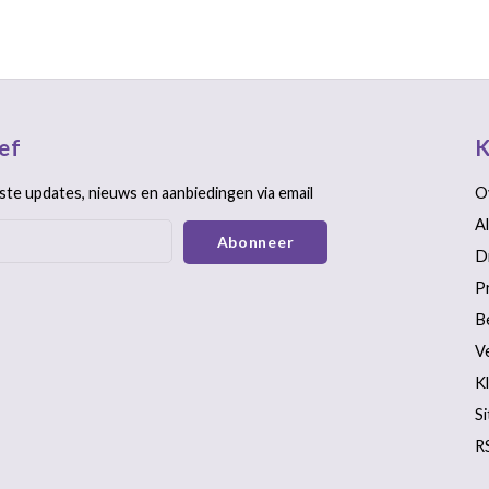
ef
K
ste updates, nieuws en aanbiedingen via email
O
A
Abonneer
D
P
B
V
K
S
R