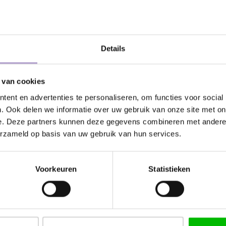
Specificaties
Details
 vleugje elegantie toe aan elk modern
Materiaal
A
3
 van cookies
an de deur, maar door de eenvoudige
kleinere profielen ook gebruikt
ent en advertenties te personaliseren, om functies voor social
3
. Ook delen we informatie over uw gebruik van onze site met on
ositie als handgreep voor
Steekmaat
m
e. Deze partners kunnen deze gegevens combineren met andere i
rfecte uitstraling van het meubel.
erzameld op basis van uw gebruik van hun services.
1
Product
4
lengte
Voorkeuren
Statistieken
Product
hoogte
Product