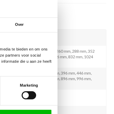
Over
luminium
 media te bieden en om ons
2 mm, 64 mm, 160 mm, 224 mm, 260 mm, 288 mm, 352
ze partners voor social
m, 448mm, 544 mm, 640 mm, 736 mm, 832 mm, 1024
nformatie die u aan ze heeft
mm
46 mm, 196 mm, 296 mm, 346 mm, 396 mm, 446 mm,
96 mm, 596 mm, 696 mm, 796 mm, 896 mm, 996 mm,
1196 mm
Marketing
14 mm