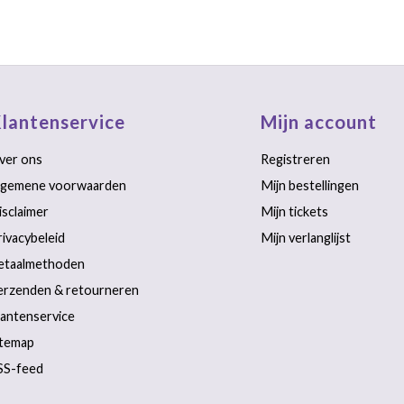
lantenservice
Mijn account
ver ons
Registreren
lgemene voorwaarden
Mijn bestellingen
isclaimer
Mijn tickets
rivacybeleid
Mijn verlanglijst
etaalmethoden
erzenden & retourneren
lantenservice
itemap
SS-feed