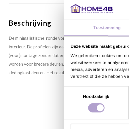
Beschrijving
Toestemming
De minimalistische, ronde vorm van het Tende profiel voegt een
Deze website maakt gebruik
interieur. De profielen zijn aangepast aan de gehele breedte v
(voor)montage zonder dat er gefreesd hoeft te worden, kunnen 
We gebruiken cookies om cont
websiteverkeer te analyseren
worden voor bredere deuren. Ze werken ook goed in verticale p
media, adverteren en analys
kledingkast deuren. Het resultaat van alle uitvoeringen is de pe
verstrekt of die ze hebben v
Toestemmingsselectie
Noodzakelijk