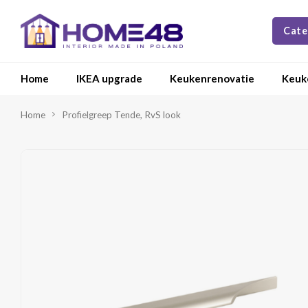
Cate
Home
IKEA upgrade
Keukenrenovatie
Keuk
Home
Profielgreep Tende, RvS look