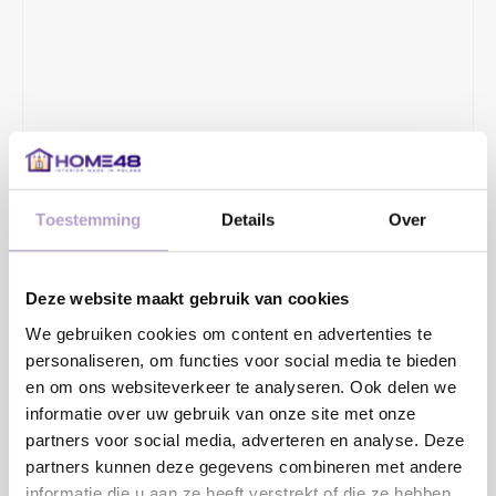
€6,16
Toestemming
Details
Over
2 - 4 WERKDAGEN
De minimalistische, ronde vorm van het Tende profiel voegt een
Deze website maakt gebruik van cookies
vleugje elegantie toe aan elk modern interieur.
Lees meer
We gebruiken cookies om content en advertenties te
MAAK EEN KEUZE:
*
personaliseren, om functies voor social media te bieden
en om ons websiteverkeer te analyseren. Ook delen we
informatie over uw gebruik van onze site met onze
partners voor social media, adverteren en analyse. Deze
partners kunnen deze gegevens combineren met andere
Toevoegen aan winkelwagen
informatie die u aan ze heeft verstrekt of die ze hebben