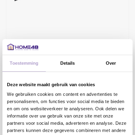
€4,41
Toestemming
Details
Over
De handgreep Lori past in de trend van moderne handgrepen in
hedendaagse interieurs. Op het eerste gezicht heeft hij een
hoekige vorm en de uitgesneden ergonomische hoeken zorgen
Deze website maakt gebruik van cookies
voor een veilige bediening.
Lees meer
We gebruiken cookies om content en advertenties te
personaliseren, om functies voor social media te bieden
MAAK EEN KEUZE:
*
en om ons websiteverkeer te analyseren. Ook delen we
informatie over uw gebruik van onze site met onze
partners voor social media, adverteren en analyse. Deze
partners kunnen deze gegevens combineren met andere
Toevoegen aan winkelwagen