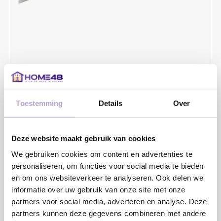
€4,60
Toestemming
Details
Over
De handgreep Lori past in de trend van moderne handgrepen in
hedendaagse interieurs. Op het eerste gezicht heeft hij een
hoekige vorm en de uitgesneden ergonomische hoeken zorgen
Deze website maakt gebruik van cookies
voor een veilige bediening.
Lees meer
We gebruiken cookies om content en advertenties te
personaliseren, om functies voor social media te bieden
MAAK EEN KEUZE:
*
en om ons websiteverkeer te analyseren. Ook delen we
informatie over uw gebruik van onze site met onze
partners voor social media, adverteren en analyse. Deze
partners kunnen deze gegevens combineren met andere
Toevoegen aan winkelwagen