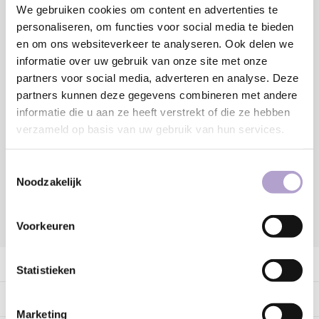
We gebruiken cookies om content en advertenties te
personaliseren, om functies voor social media te bieden
en om ons websiteverkeer te analyseren. Ook delen we
informatie over uw gebruik van onze site met onze
Toevoegen aan winkelwagen
partners voor social media, adverteren en analyse. Deze
partners kunnen deze gegevens combineren met andere
informatie die u aan ze heeft verstrekt of die ze hebben
Sample bestellen
verzameld op basis van uw gebruik van hun services.
Vraag offerte aan
Toestemmingsselectie
Noodzakelijk
Voorkeuren
DELEN:
Productomschrijving
Statistieken
Specificaties
Marketing