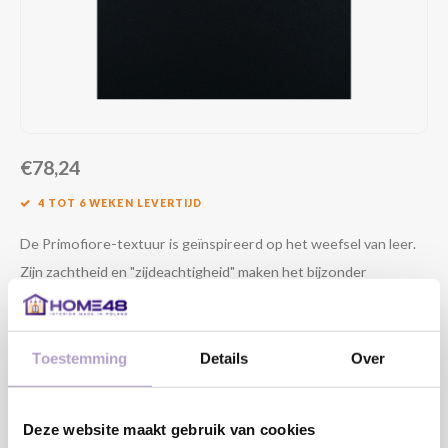
€78,24
4 TOT 6 WEKEN LEVERTIJD
De Primofiore-textuur is geïnspireerd op het weefsel van leer.
Zijn zachtheid en "zijdeachtigheid" maken het bijzonder
fascinerend, zowel emotioneel als esthetisch.
Lees meer
MAAK EEN KEUZE:
*
Toestemming
Details
Over
Deze website maakt gebruik van cookies
DRAAIRICHTING DEUR:
*