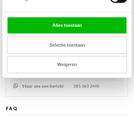
Tags
Gerelateerde producten
Alles toestaan
Selectie toestaan
Kunnen wij helpen?
Bel met ons
085 060 2448
Weigeren
Stuur ons een mail
support@home48.nl
Stuur ons een bericht
085 060 2448
FAQ