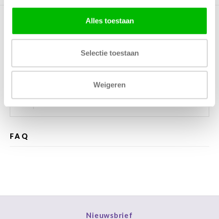
Alles toestaan
Kunnen wij helpen?
Selectie toestaan
Bel met ons
085 060 2448
Stuur ons een mail
support@home48.nl
Weigeren
Stuur ons een bericht
085 060 2448
FAQ
Nieuwsbrief