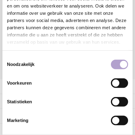
Toevoegen aan winkelwagen
en om ons websiteverkeer te analyseren. Ook delen we
informatie over uw gebruik van onze site met onze
partners voor social media, adverteren en analyse. Deze
Sample bestellen
partners kunnen deze gegevens combineren met andere
informatie die u aan ze heeft verstrekt of die ze hebben
Vraag offerte aan
verzameld op basis van uw gebruik van hun services.
Toestemmingsselectie
Noodzakelijk
DELEN:
Voorkeuren
Productomschrijving
Specificaties
Statistieken
Tags
Marketing
Gerelateerde producten