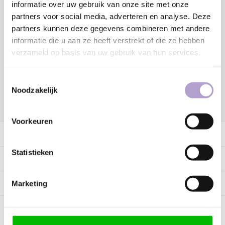
informatie over uw gebruik van onze site met onze
partners voor social media, adverteren en analyse. Deze
partners kunnen deze gegevens combineren met andere
Sample bestellen
informatie die u aan ze heeft verstrekt of die ze hebben
verzameld op basis van uw gebruik van hun services.
Vraag offerte aan
Toestemmingsselectie
Noodzakelijk
DELEN:
Voorkeuren
Productomschrijving
Statistieken
Specificaties
Marketing
Tags