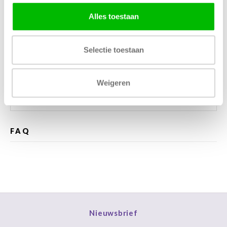
Alles toestaan
Kunnen wij helpen?
Selectie toestaan
Bel met ons
085 060 2448
Stuur ons een mail
support@home48.nl
Weigeren
Stuur ons een bericht
085 060 2448
FAQ
Nieuwsbrief