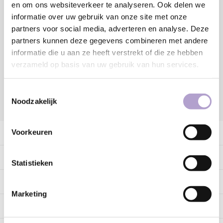
en om ons websiteverkeer te analyseren. Ook delen we
informatie over uw gebruik van onze site met onze
partners voor social media, adverteren en analyse. Deze
Sample bestellen
partners kunnen deze gegevens combineren met andere
informatie die u aan ze heeft verstrekt of die ze hebben
Vraag offerte aan
verzameld op basis van uw gebruik van hun services.
Toestemmingsselectie
Noodzakelijk
DELEN:
Voorkeuren
Productomschrijving
Specificaties
Statistieken
Tags
Marketing
Gerelateerde producten