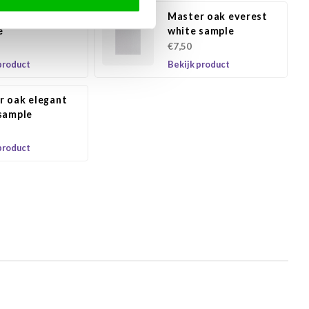
r oak brown
Master oak everest
e
white sample
€7,50
product
Bekijk product
r oak elegant
 sample
product