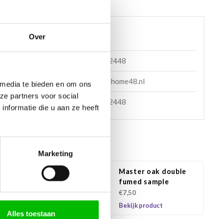
 helpen?
Over
085 060 2448
en mail
support@home48.nl
 media te bieden en om ons
ze partners voor social
en bericht
085 060 2448
nformatie die u aan ze heeft
e producten
Marketing
r oak natural
Master oak double
e
fumed sample
€7,50
product
Bekijk product
Alles toestaan