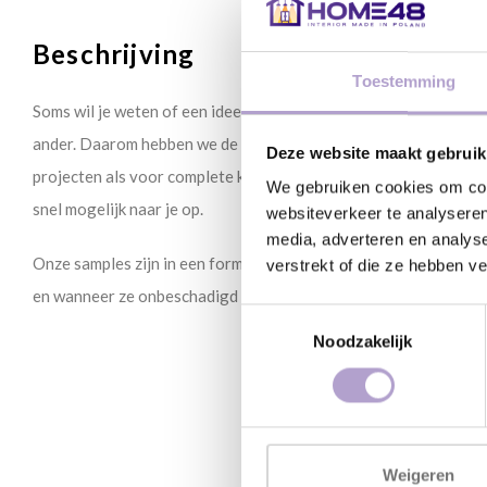
Beschrijving
Toestemming
Soms wil je weten of een idee of kleuren ook écht werken in de 
ander. Daarom hebben we de sample service in het leven geroep
Deze website maakt gebruik
projecten als voor complete keukenrenovaties. Kies één of mee
We gebruiken cookies om cont
snel mogelijk naar je op.
websiteverkeer te analyseren
media, adverteren en analys
Onze samples zijn in een formaat van 30 x 30 cm. Je kunt de sam
verstrekt of die ze hebben v
en wanneer ze onbeschadigd bij ons terug komen krijg je het a
Toestemmingsselectie
Noodzakelijk
Weigeren