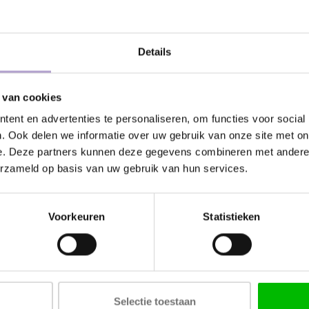
Kunnen wij
Details
praktijk. En dat snappen we als geen
Bel met ons
en: voor zowel IKEA-, doe-het-zelf
 van cookies
rdere samples uit en we sturen ze zo
Stuur ons e
ent en advertenties te personaliseren, om functies voor social
. Ook delen we informatie over uw gebruik van onze site met on
Stuur ons e
e. Deze partners kunnen deze gegevens combineren met andere i
ples altijd gratis aan ons retourneren
erzameld op basis van uw gebruik van hun services.
ankoopbedrag terug.
Gerelateerd
Voorkeuren
Statistieken
Maste
sampl
€7,50
Bekijk 
Selectie toestaan