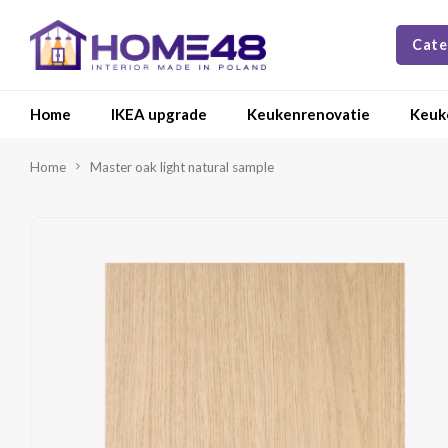
Cate
Home
IKEA upgrade
Keukenrenovatie
Keuk
Home
Master oak light natural sample