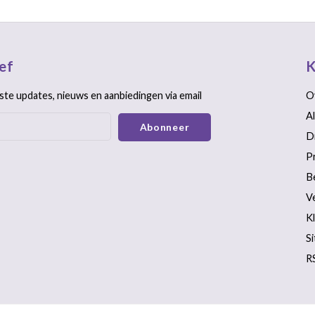
ef
K
ste updates, nieuws en aanbiedingen via email
O
A
Abonneer
D
P
B
V
K
S
R