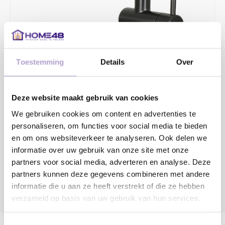
Toestemming
Details
Over
€287,03
€369,00
Deze website maakt gebruik van cookies
2 - 4 WERKDAGEN
We gebruiken cookies om content en advertenties te
personaliseren, om functies voor social media te bieden
Toevoegen aan winkelwagen
en om ons websiteverkeer te analyseren. Ook delen we
informatie over uw gebruik van onze site met onze
partners voor social media, adverteren en analyse. Deze
partners kunnen deze gegevens combineren met andere
informatie die u aan ze heeft verstrekt of die ze hebben
verzameld op basis van uw gebruik van hun services.
DELEN:
Productomschrijving