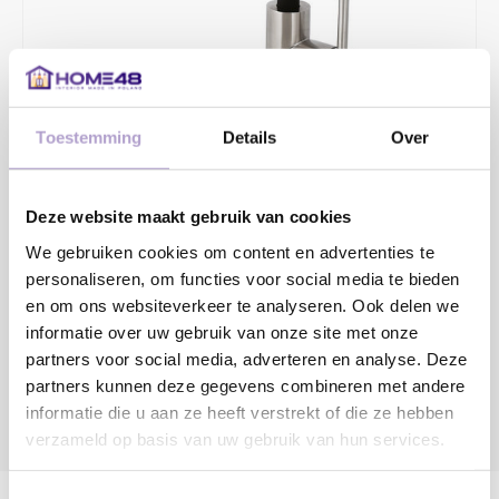
Toestemming
Details
Over
€259,80
€334,00
Deze website maakt gebruik van cookies
2 - 4 WERKDAGEN
We gebruiken cookies om content en advertenties te
personaliseren, om functies voor social media te bieden
Toevoegen aan winkelwagen
en om ons websiteverkeer te analyseren. Ook delen we
informatie over uw gebruik van onze site met onze
partners voor social media, adverteren en analyse. Deze
partners kunnen deze gegevens combineren met andere
informatie die u aan ze heeft verstrekt of die ze hebben
verzameld op basis van uw gebruik van hun services.
DELEN:
Productomschrijving