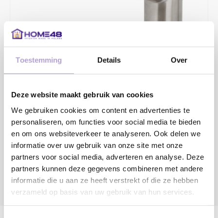
Toestemming
Details
Over
€287,03
€369,00
Deze website maakt gebruik van cookies
2 - 4 WERKDAGEN
We gebruiken cookies om content en advertenties te
personaliseren, om functies voor social media te bieden
Toevoegen aan winkelwagen
en om ons websiteverkeer te analyseren. Ook delen we
informatie over uw gebruik van onze site met onze
partners voor social media, adverteren en analyse. Deze
partners kunnen deze gegevens combineren met andere
informatie die u aan ze heeft verstrekt of die ze hebben
verzameld op basis van uw gebruik van hun services.
DELEN:
Productomschrijving