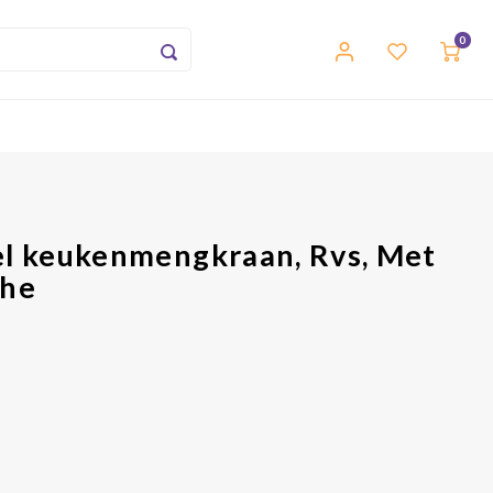
0
 keukenmengkraan, Rvs, Met
che