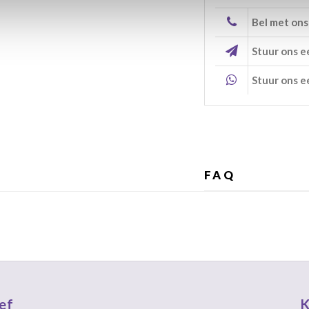
Bel met ons
Stuur ons e
Stuur ons e
FAQ
ef
K