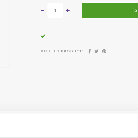
To
DEEL DIT PRODUCT:
atis geleverd vanaf €500,-
24/7 klanten