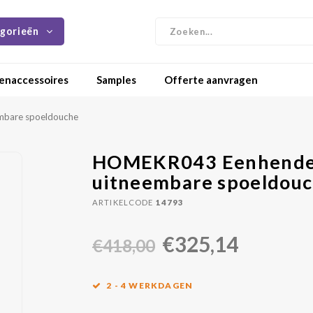
gorieën
enaccessoires
Samples
Offerte aanvragen
mbare spoeldouche
HOMEKR043 Eenhendel
uitneembare spoeldou
ARTIKELCODE
14793
€325,14
€418,00
2 - 4 WERKDAGEN