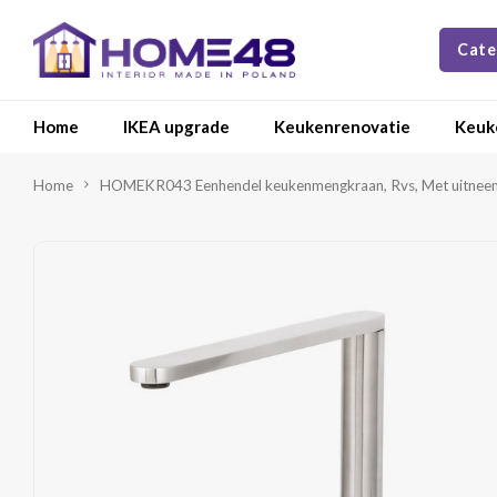
Cate
Home
IKEA upgrade
Keukenrenovatie
Keuk
Home
HOMEKR043 Eenhendel keukenmengkraan, Rvs, Met uitnee