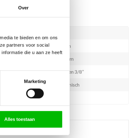
Over
RVS
 media te bieden en om ons
ze partners voor social
35mm
nformatie die u aan ze heeft
245mm
Slangen 3/8”
Marketing
Keramisch
Ja
Alles toestaan
 helpen?