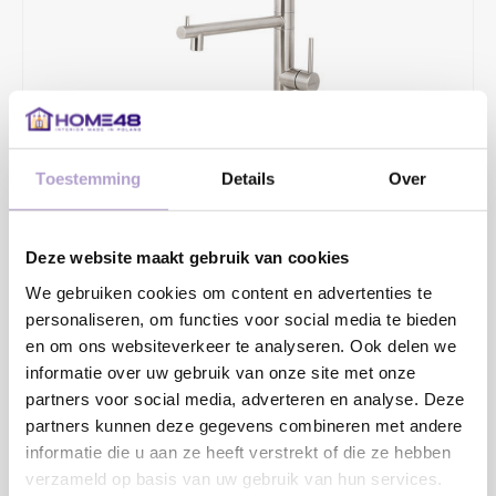
Toestemming
Details
Over
€348,48
€448,00
2 - 4 WERKDAGEN
Deze website maakt gebruik van cookies
Hoogte 521mm. Wordt standaard met zwarte slang geleverd.
We gebruiken cookies om content en advertenties te
personaliseren, om functies voor social media te bieden
Overige kleuren op aanvraag.
en om ons websiteverkeer te analyseren. Ook delen we
informatie over uw gebruik van onze site met onze
Toevoegen aan winkelwagen
partners voor social media, adverteren en analyse. Deze
partners kunnen deze gegevens combineren met andere
informatie die u aan ze heeft verstrekt of die ze hebben
verzameld op basis van uw gebruik van hun services.