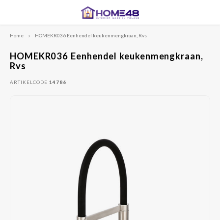
Home
HOMEKR036 Eenhendel keukenmengkraan, Rvs
Hoofdmenu / keukenaccessoires
Hoofdmenu / offerte aanvragen
Hoofdmenu / keukenrenovatie
Hoofdmenu / ikea upgrade
Hoofdmenu
Hoofdmenu
Hoofdmenu
Hoofdmen
Hoo
Keukenaccessoires
Offerte aanvragen
Keukenrenovatie
IKEA upgrade
HOMEKR036 Eenhendel keukenmengkraan,
Rvs
Fronten voor IKEA keukens
Keukenfronten op maat
Keukenkranen
Hout
Hout
Hout
Profi
Keuke
ARTIKELCODE
14786
Hout
Profi
Cleaf
Deuren voor PAX kasten
Deurgrepen
Spoelbakken
Greep
Greep
Greep
Koken
Greep
Fenix 
Meubelfronten op maat
Mode
Mode
Mode
Mode
Deurgrepen
Klassi
Klassi
Klassi
Klassi
Collecties
Hoe werkt het?