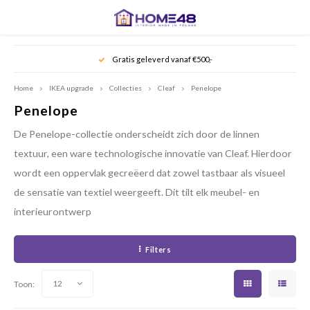
Hoofdmenu / keukenaccessoires
Hoofdmenu / offerte aanvragen
Hoofdmenu / keukenrenovatie
Hoofdmenu / ikea upgrade
Hoofdmenu
Hoofdmenu
Hoofdmenu
Hoofdmen
Hoo
Gratis geleverd vanaf €500,-
Keukenaccessoires
Offerte aanvragen
Keukenrenovatie
IKEA upgrade
Home
IKEA upgrade
Collecties
Cleaf
Penelope
Penelope
Fronten voor IKEA keukens
Keukenfronten op maat
Keukenkranen
Hout
Hout
Hout
Profi
Keuke
Hout
Profi
De Penelope-collectie onderscheidt zich door de linnen
Cleaf
Deuren voor PAX kasten
Deurgrepen
Spoelbakken
Greep
Greep
Greep
Koken
textuur, een ware technologische innovatie van Cleaf. Hierdoor
Greep
wordt een oppervlak gecreëerd dat zowel tastbaar als visueel
Fenix 
Meubelfronten op maat
Mode
Mode
Mode
de sensatie van textiel weergeeft. Dit tilt elk meubel- en
Mode
interieurontwerp
Deurgrepen
Klassi
Klassi
Klassi
Klassi
Filters
Collecties
Toon:
12
Hoe werkt het?