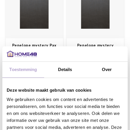
Penelope mystery Pax
Penelope mystery
Metod
Penelope is een diep
Penelope is een diep
organische textuur die het
organische textuur die het
linneneffect reproduceert. Het
linneneffect reproduceert. Het
Toestemming
Details
Over
is zeer flexibel dankzij de
is zeer flexibel dankzij de
€73,55
€30,28
perfecte combinatie met alle
perfecte combinatie met alle
effen kleuren en patronen
effen kleuren en patronen
Deze website maakt gebruik van cookies
We gebruiken cookies om content en advertenties te
personaliseren, om functies voor social media te bieden
en om ons websiteverkeer te analyseren. Ook delen we
informatie over uw gebruik van onze site met onze
partners voor social media, adverteren en analyse. Deze