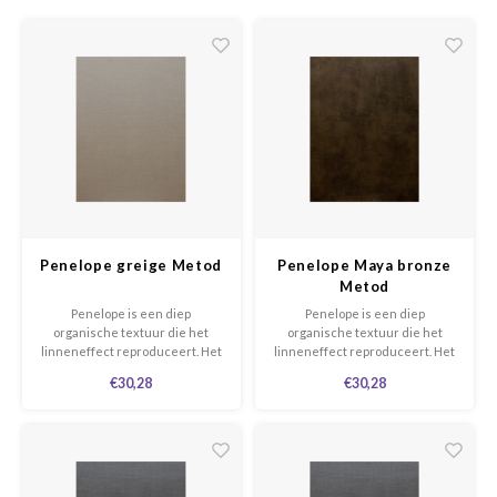
Penelope greige Metod
Penelope Maya bronze
Metod
Penelope is een diep
Penelope is een diep
organische textuur die het
organische textuur die het
linneneffect reproduceert. Het
linneneffect reproduceert. Het
is zeer flexibel dankzij de
is zeer flexibel dankzij de
€30,28
€30,28
perfecte combinatie met alle
perfecte combinatie met alle
effen kleuren en patronen
effen kleuren en patronen