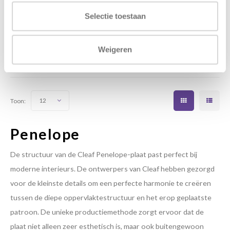
Pax
Selectie toestaan
Penelope is een diep
Penelope is een diep
organische textuur die het
organische textuur die het
linneneffect reproduceert. Het
linneneffect reproduceert. Het
is zeer flexibel dankzij de
is zeer flexibel dankzij de
Weigeren
€73,55
€73,55
perfecte combinatie met alle
perfecte combinatie met alle
effen kleuren en patronen
effen kleuren en patronen
Toon:
12
Penelope
De structuur van de Cleaf Penelope-plaat past perfect bij
moderne interieurs. De ontwerpers van Cleaf hebben gezorgd
voor de kleinste details om een perfecte harmonie te creëren
tussen de diepe oppervlaktestructuur en het erop geplaatste
patroon. De unieke productiemethode zorgt ervoor dat de
plaat niet alleen zeer esthetisch is, maar ook buitengewoon