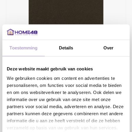
Toestemming
Details
Over
€7,50
Onze samples zijn in een formaat van 30 x 30 cm. Je kunt de
Deze website maakt gebruik van cookies
samples altijd gratis aan ons retourneren en wanneer ze
We gebruiken cookies om content en advertenties te
onbeschadigd bij ons terug komen krijg je het aankoopbedrag
personaliseren, om functies voor social media te bieden
terug.
Lees meer
en om ons websiteverkeer te analyseren. Ook delen we
informatie over uw gebruik van onze site met onze
Toevoegen aan winkelwagen
partners voor social media, adverteren en analyse. Deze
partners kunnen deze gegevens combineren met andere
informatie die u aan ze heeft verstrekt of die ze hebben
verzameld op basis van uw gebruik van hun services.