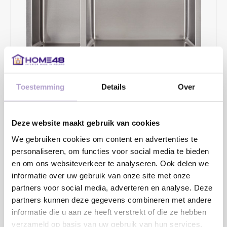
Toestemming
Details
Over
€427,04
€549,00
Deze website maakt gebruik van cookies
2 - 4 WERKDAGEN
We gebruiken cookies om content en advertenties te
Op-/onder-/vlakinbouw en vlakinbouw in HPL-bladen. Diepte
personaliseren, om functies voor social media te bieden
130+185mm.
en om ons websiteverkeer te analyseren. Ook delen we
informatie over uw gebruik van onze site met onze
Toevoegen aan winkelwagen
partners voor social media, adverteren en analyse. Deze
partners kunnen deze gegevens combineren met andere
informatie die u aan ze heeft verstrekt of die ze hebben
verzameld op basis van uw gebruik van hun services.