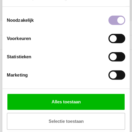
DELEN:
Toestemmingsselectie
Noodzakelijk
Productomschrijving
Voorkeuren
Specificaties
Statistieken
Kunnen wij helpen?
Marketing
Bel met ons
085 060 2448
Stuur ons een mail
support@home48.nl
Alles toestaan
Stuur ons een bericht
085 060 2448
Selectie toestaan
FAQ