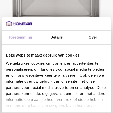
Toestemming
Details
Over
€213,91
€275,00
Deze website maakt gebruik van cookies
2 - 4 WERKDAGEN
We gebruiken cookies om content en advertenties te
Onderbouw. Diepte 180mm
personaliseren, om functies voor social media te bieden
en om ons websiteverkeer te analyseren. Ook delen we
Toevoegen aan winkelwagen
informatie over uw gebruik van onze site met onze
partners voor social media, adverteren en analyse. Deze
partners kunnen deze gegevens combineren met andere
informatie die u aan ze heeft verstrekt of die ze hebben
verzameld op basis van uw gebruik van hun services.
DELEN: