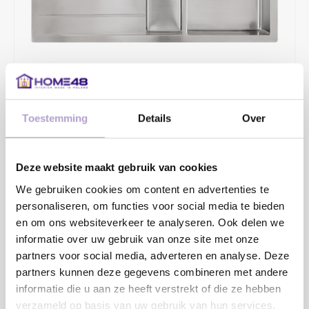
Toestemming
Details
Over
€634,73
€816,00
Deze website maakt gebruik van cookies
2 - 4 WERKDAGEN
We gebruiken cookies om content en advertenties te
Opbouw/vlakinbouw en vlakinbouw in HPL-bladen. Diepte
personaliseren, om functies voor social media te bieden
130+185mm.
en om ons websiteverkeer te analyseren. Ook delen we
informatie over uw gebruik van onze site met onze
Toevoegen aan winkelwagen
partners voor social media, adverteren en analyse. Deze
partners kunnen deze gegevens combineren met andere
informatie die u aan ze heeft verstrekt of die ze hebben
verzameld op basis van uw gebruik van hun services.