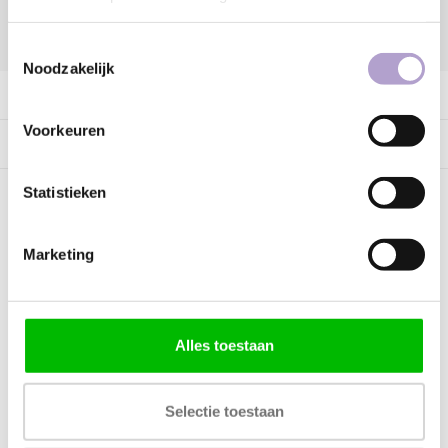
DELEN:
Toestemmingsselectie
Noodzakelijk
Productomschrijving
Voorkeuren
Specificaties
Statistieken
Kunnen wij helpen?
Marketing
Bel met ons
085 060 2448
Stuur ons een mail
support@home48.nl
Alles toestaan
Stuur ons een bericht
085 060 2448
Selectie toestaan
FAQ