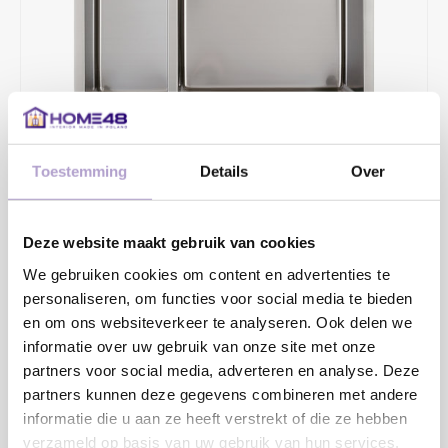
Toestemming
Details
Over
€427,82
€550,00
Deze website maakt gebruik van cookies
2 - 4 WERKDAGEN
We gebruiken cookies om content en advertenties te
Opbouw/vlakinbouw en vlakinbouw in HPL-bladen. Diepte
personaliseren, om functies voor social media te bieden
185+130mm.
en om ons websiteverkeer te analyseren. Ook delen we
informatie over uw gebruik van onze site met onze
Toevoegen aan winkelwagen
partners voor social media, adverteren en analyse. Deze
partners kunnen deze gegevens combineren met andere
informatie die u aan ze heeft verstrekt of die ze hebben
verzameld op basis van uw gebruik van hun services.