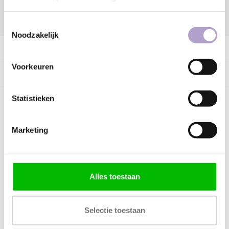
DELEN:
Toestemmingsselectie
Noodzakelijk
Productomschrijving
Voorkeuren
Specificaties
Statistieken
Kunnen wij helpen?
Marketing
Bel met ons
085 060 2448
Stuur ons een mail
support@home48.nl
Alles toestaan
Stuur ons een bericht
085 060 2448
Selectie toestaan
FAQ