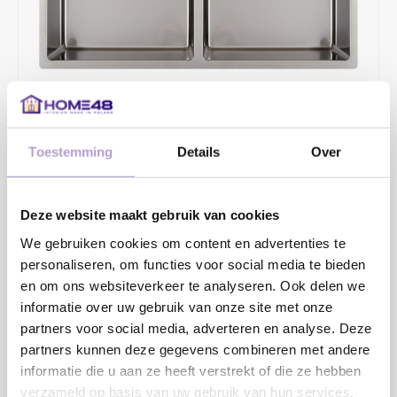
Toestemming
Details
Over
€449,60
€578,00
Deze website maakt gebruik van cookies
2 - 4 WERKDAGEN
We gebruiken cookies om content en advertenties te
Opbouw/onderbouw/vlakinbouw en vlakinbouw in HPL-bladen.
personaliseren, om functies voor social media te bieden
Diepte 185+185mm.
en om ons websiteverkeer te analyseren. Ook delen we
informatie over uw gebruik van onze site met onze
Toevoegen aan winkelwagen
partners voor social media, adverteren en analyse. Deze
partners kunnen deze gegevens combineren met andere
informatie die u aan ze heeft verstrekt of die ze hebben
verzameld op basis van uw gebruik van hun services.