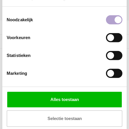
DELEN:
Toestemmingsselectie
Noodzakelijk
Productomschrijving
Voorkeuren
Specificaties
Statistieken
Kunnen wij helpen?
Marketing
Bel met ons
085 060 2448
Stuur ons een mail
support@home48.nl
Alles toestaan
Stuur ons een bericht
085 060 2448
Selectie toestaan
FAQ