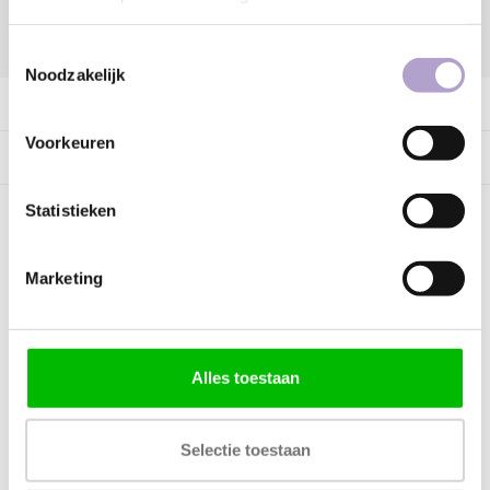
DELEN:
Toestemmingsselectie
Noodzakelijk
Productomschrijving
Voorkeuren
Specificaties
Statistieken
Kunnen wij helpen?
Marketing
Bel met ons
085 060 2448
Stuur ons een mail
support@home48.nl
Alles toestaan
Stuur ons een bericht
085 060 2448
Selectie toestaan
FAQ