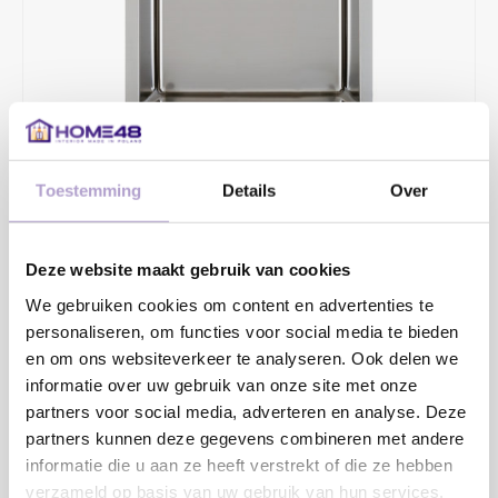
Toestemming
Details
Over
€269,92
€347,00
Deze website maakt gebruik van cookies
2 - 4 WERKDAGEN
We gebruiken cookies om content en advertenties te
Opbouw/onderbouw/vlakinbouw en vlakinbouw in HPL-bladen.
personaliseren, om functies voor social media te bieden
Diepte 185mm.
en om ons websiteverkeer te analyseren. Ook delen we
informatie over uw gebruik van onze site met onze
Toevoegen aan winkelwagen
partners voor social media, adverteren en analyse. Deze
partners kunnen deze gegevens combineren met andere
informatie die u aan ze heeft verstrekt of die ze hebben
verzameld op basis van uw gebruik van hun services.