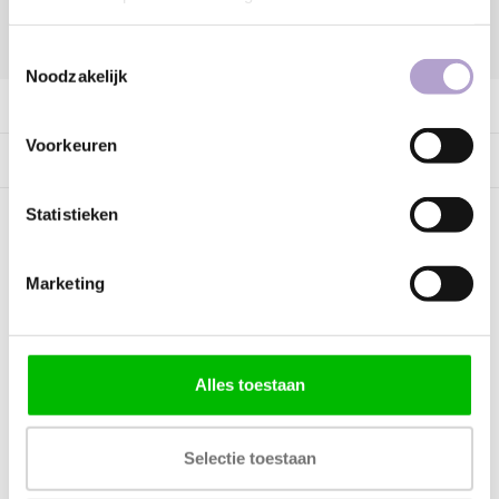
DELEN:
Toestemmingsselectie
Noodzakelijk
Productomschrijving
Voorkeuren
Specificaties
Statistieken
Kunnen wij helpen?
Marketing
Bel met ons
085 060 2448
Stuur ons een mail
support@home48.nl
Alles toestaan
Stuur ons een bericht
085 060 2448
Selectie toestaan
FAQ