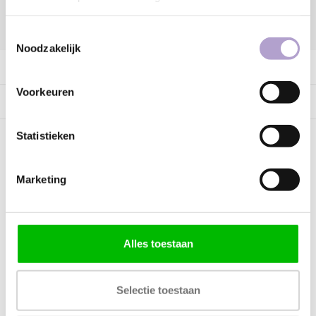
DELEN:
Toestemmingsselectie
Noodzakelijk
Productomschrijving
Voorkeuren
Specificaties
Statistieken
Kunnen wij helpen?
Marketing
Bel met ons
085 060 2448
Stuur ons een mail
support@home48.nl
Alles toestaan
Stuur ons een bericht
085 060 2448
Selectie toestaan
FAQ