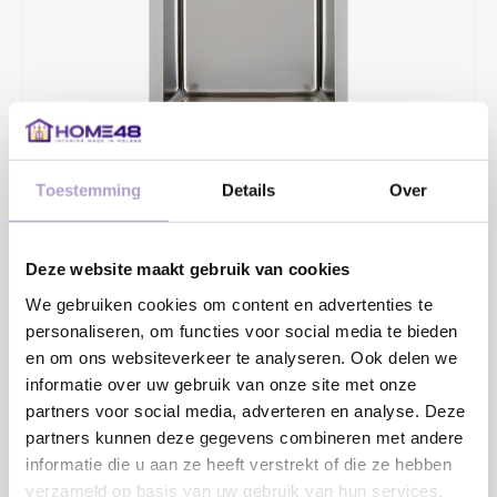
Toestemming
Details
Over
€239,58
€308,00
Deze website maakt gebruik van cookies
2 - 4 WERKDAGEN
We gebruiken cookies om content en advertenties te
Opbouw/onderbouw/vlakinbouw en vlakinbouw in HPL-bladen.
personaliseren, om functies voor social media te bieden
Diepte 130mm.
en om ons websiteverkeer te analyseren. Ook delen we
informatie over uw gebruik van onze site met onze
Toevoegen aan winkelwagen
partners voor social media, adverteren en analyse. Deze
partners kunnen deze gegevens combineren met andere
informatie die u aan ze heeft verstrekt of die ze hebben
verzameld op basis van uw gebruik van hun services.