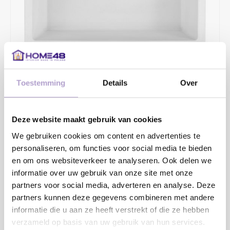
Toestemming
Details
Over
€329,81
€424,00
2 - 4 WERKDAGEN
Deze website maakt gebruik van cookies
Opbouw/onderbouw, Diepte 185mm De bak altijd als mal
We gebruiken cookies om content en advertenties te
personaliseren, om functies voor social media te bieden
gebruiken voor de uitsparing in het blad.
en om ons websiteverkeer te analyseren. Ook delen we
informatie over uw gebruik van onze site met onze
Toevoegen aan winkelwagen
partners voor social media, adverteren en analyse. Deze
partners kunnen deze gegevens combineren met andere
informatie die u aan ze heeft verstrekt of die ze hebben
verzameld op basis van uw gebruik van hun services.