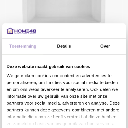
Toestemming
Details
Over
€312,70
€402,00
2 - 4 WERKDAGEN
Deze website maakt gebruik van cookies
Opbouw/onderbouw, Diepte 185mm De bak altijd als mal
We gebruiken cookies om content en advertenties te
personaliseren, om functies voor social media te bieden
gebruiken voor de uitsparing in het blad.
en om ons websiteverkeer te analyseren. Ook delen we
informatie over uw gebruik van onze site met onze
Toevoegen aan winkelwagen
partners voor social media, adverteren en analyse. Deze
partners kunnen deze gegevens combineren met andere
informatie die u aan ze heeft verstrekt of die ze hebben
verzameld op basis van uw gebruik van hun services.