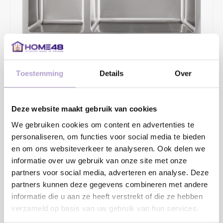
Toestemming
Details
Over
€215,47
€277,00
Deze website maakt gebruik van cookies
2 - 4 WERKDAGEN
We gebruiken cookies om content en advertenties te
Opbouw/onderbouw/vlakinbouw, Diepte 150+130mm.
personaliseren, om functies voor social media te bieden
en om ons websiteverkeer te analyseren. Ook delen we
Toevoegen aan winkelwagen
informatie over uw gebruik van onze site met onze
partners voor social media, adverteren en analyse. Deze
partners kunnen deze gegevens combineren met andere
informatie die u aan ze heeft verstrekt of die ze hebben
verzameld op basis van uw gebruik van hun services.
DELEN: