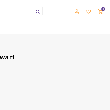
0
wart