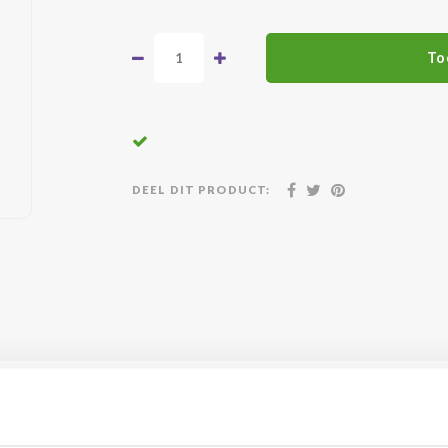
To
DEEL DIT PRODUCT:
atis geleverd vanaf €500,-
24/7 klanten