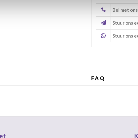
Bel met ons
Stuur ons e
Stuur ons e
FAQ
ef
K