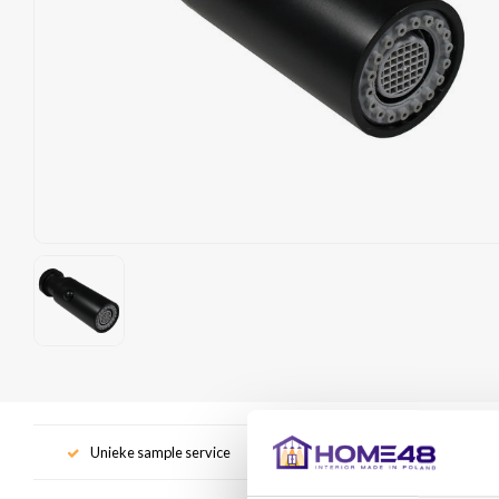
Unieke sample service
Gr