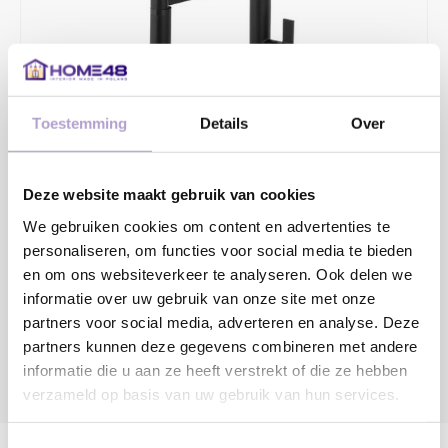
Toestemming
Details
Over
€287,03
€369,00
Deze website maakt gebruik van cookies
2 - 4 WERKDAGEN
We gebruiken cookies om content en advertenties te
personaliseren, om functies voor social media te bieden
Toevoegen aan winkelwagen
en om ons websiteverkeer te analyseren. Ook delen we
informatie over uw gebruik van onze site met onze
partners voor social media, adverteren en analyse. Deze
partners kunnen deze gegevens combineren met andere
informatie die u aan ze heeft verstrekt of die ze hebben
verzameld op basis van uw gebruik van hun services.
DELEN:
Productomschrijving