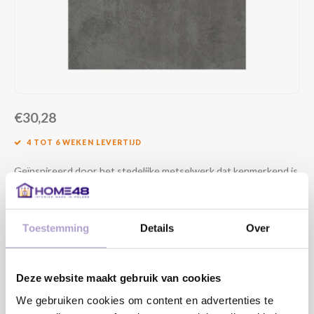
€30,28
4 TOT 6 WEKEN LEVERTIJD
Geïnspireerd door het stedelijke metselwerk dat kenmerkend is
voor de industriële architectuur, weerspiegelt de Ares-textuur
de eenvoud en diepte van een betonnen muur of pleister met
Toestemming
Details
Over
troffel.
Lees meer
MAAK EEN KEUZE:
*
Deze website maakt gebruik van cookies
We gebruiken cookies om content en advertenties te