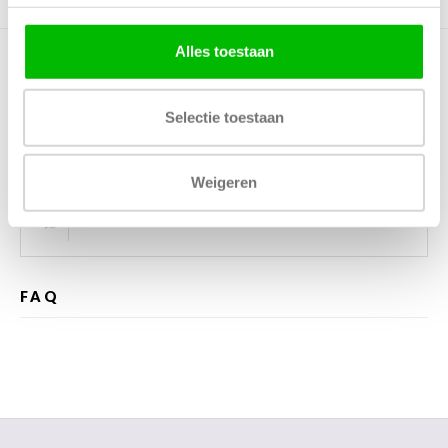
Gerelateerde producten
Alles toestaan
Kunnen wij helpen?
Selectie toestaan
Bel met ons
085 060 2448
Stuur ons een mail
support@home48.nl
Weigeren
Stuur ons een bericht
085 060 2448
FAQ