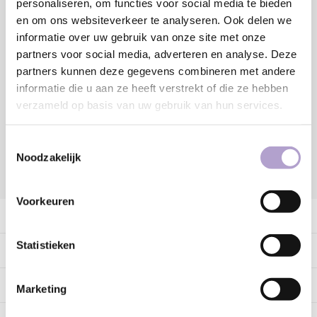
personaliseren, om functies voor social media te bieden
en om ons websiteverkeer te analyseren. Ook delen we
Toevoegen aan winkelwagen
informatie over uw gebruik van onze site met onze
partners voor social media, adverteren en analyse. Deze
Sample bestellen
partners kunnen deze gegevens combineren met andere
informatie die u aan ze heeft verstrekt of die ze hebben
verzameld op basis van uw gebruik van hun services.
Vraag offerte aan
Toestemmingsselectie
Noodzakelijk
DELEN:
Voorkeuren
Productomschrijving
Statistieken
Specificaties
Tags
Marketing